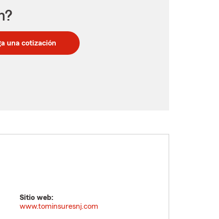
n?
a una cotización
Sitio web:
www.tominsuresnj.com