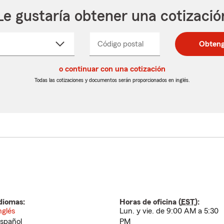
Le gustaría obtener una cotizació
cione
Código postal
Ingresa
Ingresa
Obteng
_____
un
un
re
código
código
cto
o continuar con una cotización
postal
postal
de
de
Todas las cotizaciones y documentos serán proporcionados en inglés.
egable
5
5
dígitos
dígitos
diomas:
Horas de oficina (
EST
):
nglés
Lun. y vie. de 9:00 AM a 5:30
spañol
PM