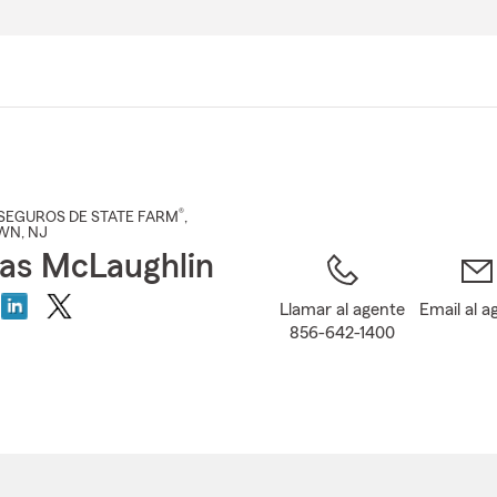
Pasar
al
contenido
principal
®
SEGUROS DE STATE FARM
,
WN
, NJ
as McLaughlin
Llamar al agente
Email al a
856-642-1400