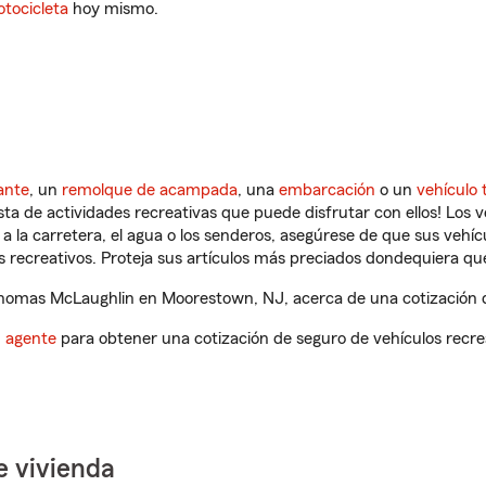
tocicleta
hoy mismo.
ante
, un
remolque de acampada
, una
embarcación
o un
vehículo 
ista de actividades recreativas que puede disfrutar con ellos! Los 
a la carretera, el agua o los senderos, asegúrese de que sus vehí
 recreativos. Proteja sus artículos más preciados dondequiera qu
omas McLaughlin en Moorestown, NJ, acerca de una cotización de
n agente
para obtener una cotización de seguro de vehículos recre
e vivienda