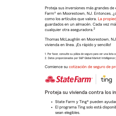
Proteja sus inversiones más grandes de 
Farm® en Moorestown, NJ. Entonces, ¿q
como los artículos que valora.
La propie
guardados en un almacén. Cada vez más 
2
cualquier otra aseguradora.
Thomas McLaughlin en Moorestown, NJ l
vivienda en línea. ¡Es rápido y sencillo!
1. Por favor, consulte su póliza de seguro para ver una lista 
2. Datos proporcionados por S&P Global Market Intelligence 
Comience su
cotización de seguro de pr
Proteja su vivienda contra los i
State Farm y Ting* pueden ayudarl
El programa Ting solo está disponib
sean elegibles.