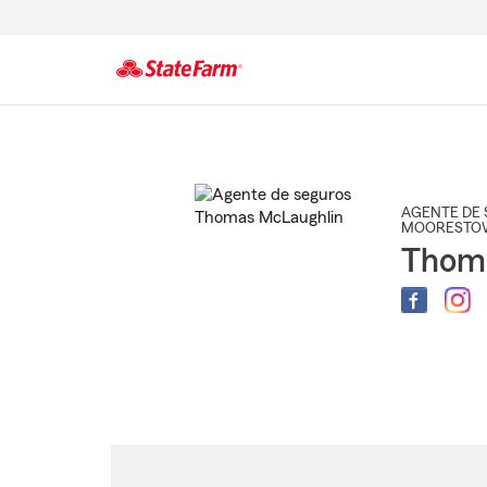
Comienzo
del
contenido
principal
AGENTE DE 
MOORESTO
Thom