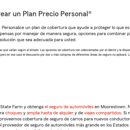
ear un Plan Precio Personal®
. Personalice un plan de cobertura que ayude a proteger lo que es 
mpensas por manejar de manera segura, opciones para combinar p
solución que sea adecuada para usted.
 que varían según el estado. Las opciones de cobertura son seleccionadas por el cliente y la disponib
, pero en ese caso el descuento por dos o más compras de diferentes líneas de seguro no aplicará. 
n State Farm y obtenga
el seguro de automóviles
en Moorestown, NJ
tra
choques
y
amplia hasta de alquiler
y de
viajes compartidos
. Si
s proveemos cobertura de seguro de carros para nuevos conductores
l proveedor de seguro de automóviles más grande en los Estados