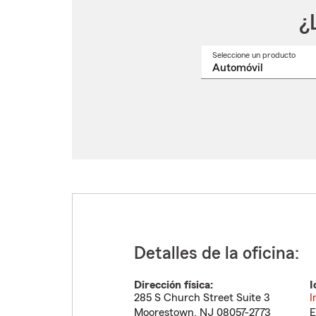
¿
Seleccione un producto
Selec
un
nomb
de
produ
del
menú
despl
Detalles de la oficina:
Dirección física:
I
285 S Church Street Suite 3
I
Moorestown
,
NJ
08057-2773
E